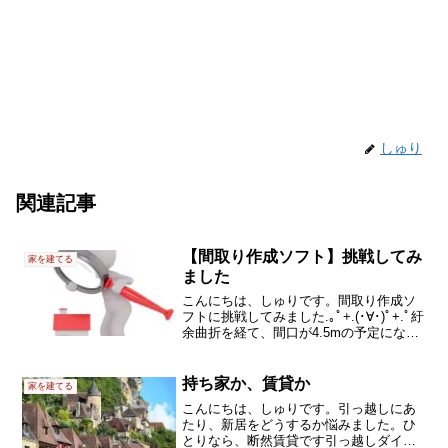
しゅり
関連記事
【間取り作成ソフト】挑戦してみ
家を建てる
ました
こんにちは、しゅりです。間取り作成ソ
フトに挑戦してみました.｡ﾟ+.(･∀･)ﾟ+.ﾟ紆
余曲折を経て、間口が4.5mの予定になっ
た我が家。狭すぎて、ネット上でも間取
り図があんまり出てきません。特に間口
の短さ・狭さがネックになります。狭小
持ち家か、賃貸か
家を建てる
住宅...
こんにちは、しゅりです。引っ越しにあ
たり、新居をどうするか悩みました。ひ
とりなら、断然賃貸です引っ越しダイス