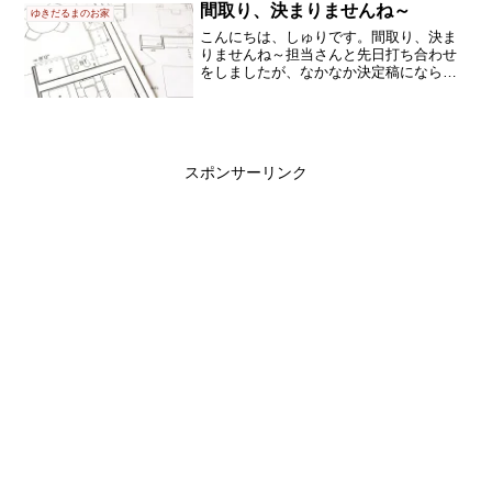
すね。素敵ですが、予算オーバーです。
間取り、決まりませんね～
ゆきだるまのお家
しかもだいたいは、「子育...
こんにちは、しゅりです。間取り、決ま
りませんね～担当さんと先日打ち合わせ
をしましたが、なかなか決定稿にならな
いです。゜゜(´□｀｡)°゜。ローコスト住宅
で、ある程度の確定プランがあるセミオ
ーダーのゆきだるまのお家。ですが、原
型になっている間...
スポンサーリンク