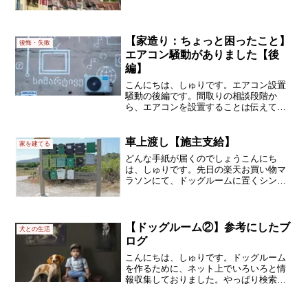
キ、近所付き合い（あんまり）興味な
し。隣に誰が住んでいるかわからないく
らいが本当は好みなのです。家や建物そ
れ自体に興味があり、事情が...
【家造り：ちょっと困ったこと】
後悔・失敗
エアコン騒動がありました【後
編】
こんにちは、しゅりです。エアコン設置
騒動の後編です。間取りの相談段階か
ら、エアコンを設置することは伝えてい
ました。それで、通気孔と壁の下地をお
願いしたという経緯だったのです。とこ
ろが、エアコン設置業者からは、「ここ
車上渡し【施主支給】
家を建てる
にはつけられないね～」と言...
どんな手紙が届くのでしょうこんにち
は、しゅりです。先日の楽天お買い物マ
ラソンにて、ドッグルームに置くシンク
を買いました。犬用のシャワースペース
となると、こういうのが一般的なんでし
ょうね。担当さんに勧められたのも、こ
んな商品でした↓でもこれだ...
【ドッグルーム②】参考にしたブ
犬との生活
ログ
こんにちは、しゅりです。ドッグルーム
を作るために、ネット上でいろいろと情
報収集しておりました。やっぱり検索で
上位に挙がるのは、ペットと暮らす家を
商品展開している大手ハウスメーカーで