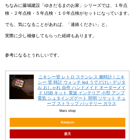
ちなみに藤城建設「ゆきだるまのお家」シリーズでは、１年点
検・２年点検・５年点検・１０年点検がセットになっています。
でも、気になることがあれば、「連絡ください」と。
実際に少し補修してもらった経緯もあります。
参考になるとうれしいです。
ニキシー管 レトロ ステンレス 腕時計 | ニキ
シー 管 時計 ウォッチ led うでどけい デジタ
ル おしゃれ 自作 ハンドメイド オーダーメイ
ド USB キット 電波 インテリア 小型 アンプ
電気 シュタインズゲート 照明 ソケット チュ
ーブ ストラップ バッテリー ガラス
Mars shop
Amazon
楽天