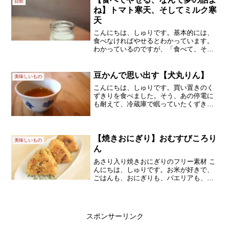
自炊
ね】トマト寒天、そしてミルク寒
天
こんにちは、しゅりです。基本的には、
食べなければやせるとわかっています。
わかっているのですが、「食べて、そし
てやせる」に惹かれてしまいます。昭和
世代ならわかって頂けると思うのです
が、バナナダイエット、ありましたよね
豆かんで思い出す【犬丸りん】
美味しいもの
～？単品「だけ」食べてやせ...
こんにちは、しゅりです。買い置きのく
ずきりを食べました。そう、あの停電に
も耐えて、冷蔵庫で眠っていたくずき
り。でも、賞味期限が迫っていたので、
在庫2個を一気に消費ですちょっと時期外
れな気もしますが、蒸し暑かったので、
さっぱり爽やかでした。あ...
【焼きおにぎり】おむすびころり
美味しいもの
ん
あさり入り焼きおにぎりのフリー素材 こ
んにちは、しゅりです。お米が好きで、
ごはんも、おにぎりも、パエリアも、ピ
ラフも、お赤飯も、みんな大好物なんで
す。毎朝の納豆卵かけごはんに、職場に
持参するお弁当は、雑穀米のおにぎりで
す。それで、ふと気がつ...
スポンサーリンク