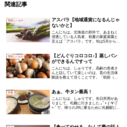
関連記事
アスパラ【地域通貨になるんじゃ
美味しいもの
ないかと】
こんにちは。北海道の郊外で、あまねく
浸透している人気者、初夏の家庭菜園と
言えば「アスパラ」です。旬は5月から6
月末頃まででしょうか。この時期には、
収穫できる野菜が少ないこともあるので
しょう。近所から、そして職場のおばち
【どんぐりコロコロ♪】蒸しパン
美味しいもの
ゃんたち、やり取りされ...
ができるんですって
こんにちは、しゅりです。高齢の患者さ
んと話していて楽しいのは、昔の生活体
験談を教えて頂くことです。「戦前（も
しくは、戦後すぐ）は、物がなくってさ
～」で始まるアレ、ですね。私自身は、
「♪戦争を知らない子供たち♪」の歌すら
あぁ、牛タン最高！
外食
知らない世代なもので、...
こんにちは、しゅりです。先日所用があ
りまして、札幌に行きました.｡ﾟ+.(･∀･)ﾟ
+.ﾟで、帰りのJRに乗るために札幌駅に来
たのですが、予定よりもちょっと時間が
あったのです。普段なら駅弁を買うので
すが、その日は何だか牛タンが食べたい
日だっ...
【食べてやせる、なんて夢の話よ