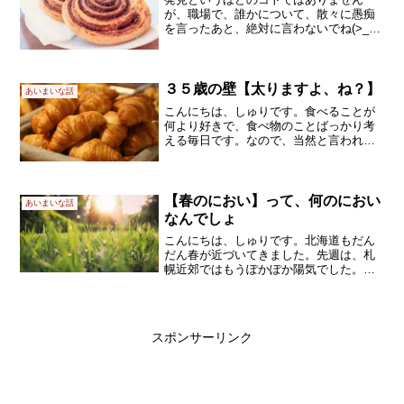
が、職場で、誰かについて、散々に愚痴
を言ったあと、絶対に言わないでね(>_<)
と、繰り替えし強調するあれ、本当は、
うま～く、みんなに広めてね(*’▽’)って、
ことでしょうね。もっと言えば、（愚痴
を言った）私...
３５歳の壁【太りますよ、ね？】
あいまいな話
こんにちは、しゅりです。食べることが
何より好きで、食べ物のことばっかり考
える毎日です。なので、当然と言われれ
ばそれまでなのですが、太りました。現
時点で、過去最高の体重です((+_+))仕事
を再開してもやせない去年の９月半ばに
前の仕事を辞めて...
【春のにおい】って、何のにおい
あいまいな話
なんでしょ
こんにちは、しゅりです。北海道もだん
だん春が近づいてきました。先週は、札
幌近郊ではもうぽかぽか陽気でした。そ
んな折です。ふと春のにおいを感じまし
た(*^▽^*)春のにおいって何のにおい？春
先に感じるあのにおい、あれは何でしょ
う。胸がすっとす...
スポンサーリンク