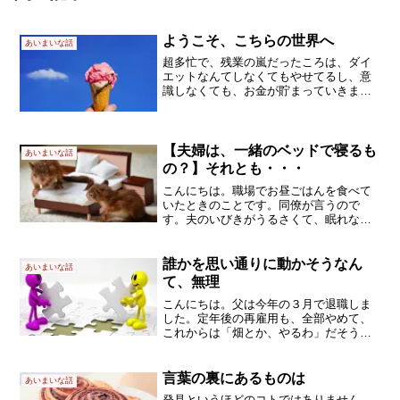
ようこそ、こちらの世界へ
あいまいな話
超多忙で、残業の嵐だったころは、ダイ
エットなんてしなくてもやせてるし、意
識しなくても、お金が貯まっていきまし
た。使うヒマもないですし、ね。今は、
努力してダイエットして、貯金できるか
な、どうかな？と毎月考えます。どっち
がいいわけ？かつての同僚...
【夫婦は、一緒のベッドで寝るも
あいまいな話
の？】それとも・・・
こんにちは。職場でお昼ごはんを食べて
いたときのことです。同僚が言うので
す。夫のいびきがうるさくて、眠れない
し起こされるの(｡-_-｡)ここ数年はずっと
この状態だそうで、「もう限界」と。彼
女によると、夫婦仲は別に悪くはなく、
誰かを思い通りに動かそうなん
あいまいな話
問題は、「いびきと...
て、無理
こんにちは。父は今年の３月で退職しま
した。定年後の再雇用も、全部やめて、
これからは「畑とか、やるわ」だそうで
す。そんなわけで、両親に旅行をプレゼ
ントしたのです。北海道内の海辺の温泉
リゾート（でしょうね、たぶん）部屋数
言葉の裏にあるものは
あいまいな話
が少なくて、中学生よりオ...
発見というほどのコトではありません