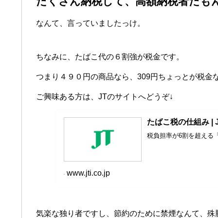
たくさん納税して、高額納税者だもんね(
なんて、言っていましたっけ。
ちなみに、たばこ代の６割強が税金です。
つまり４９０円の商品なら、309円ちょっとが税金
ご興味ある方は、JTのサイトへどうぞ↓
たばこ税の仕組み |
税負担率が6割を超える
www.jti.co.jp
気楽な独り者ですし、節約のために禁煙なんて、殊