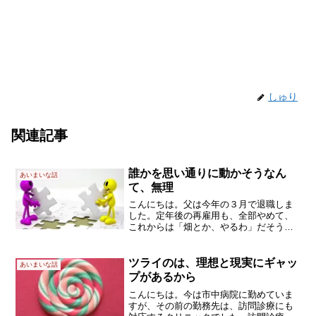
しゅり
関連記事
誰かを思い通りに動かそうなん
あいまいな話
て、無理
こんにちは。父は今年の３月で退職しま
した。定年後の再雇用も、全部やめて、
これからは「畑とか、やるわ」だそうで
す。そんなわけで、両親に旅行をプレゼ
ントしたのです。北海道内の海辺の温泉
リゾート（でしょうね、たぶん）部屋数
ツライのは、理想と現実にギャッ
あいまいな話
が少なくて、中学生よりオ...
プがあるから
こんにちは。今は市中病院に勤めていま
すが、その前の勤務先は、訪問診療にも