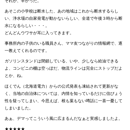
それが、辛かった。
あそこの小学校は断水した、あの地域はこれから断水するらし
い、浄水場の自家発電が動かないらしい、全道で午後３時から断
水になるらしい・・・。
どんどんウワサが耳に入ってきます。
事務所内の子供のいる職員さん、ママ友つながりの情報網で、逐
一教えてくれるのです。
ガソリンスタンドは閉鎖している、いや、少しなら給油できる
よ、コンビニの棚は空っぽだ、物流ラインは完全にストップだよ
とか、ね。
ほくでん（北海道電力）からの公式発表も凍結されて更新がな
く、当地の自治体については、内情を知っているだけに信ぴょう
性を疑ってしまい、今思えば、根も葉もない噂話に一喜一憂して
しまいました。
あぁ、デマってこういう風に広まるんだなぁと実感しましたよ。
★★★★★