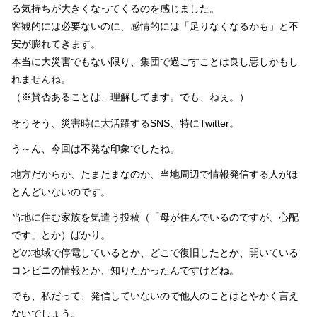
る気持ちが大きくなってくるのを感じました。
客観的には必要ないのに、感情的には「足りなくなるかも」と不
安が膨れてきます。
本当に大災害でもない限り、集団で過ごすことは良し悪しかもし
れませんね。
（※賛否あることは、理解してます。でも、ねぇ。）
そうそう、災害時に大活躍するSNS、特にTwitter。
う～ん、今回は不発な印象でしたね。
地方だからか、たまたまなのか、当地周辺で情報発信する人がほ
とんどいないのです。
当地に住む家族を気遣う投稿（「母が住んでいるのですが、心配
です」とか）ばかり。
どの地域で停電しているとか、どこで復旧したとか、開いている
コンビニの情報とか、知りたかったんですけどね。
でも、私だって、発信していないので他人のことはとやかく言え
ないでしょう。