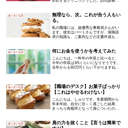
対応するクリニックでした。訪問診療の
パイオニアで、医師の小澤 竹俊先生とい
う方がいます。人生の最後を迎える患者
さんを理解するために、どういう視点を
無理なら、次。これが合う人もい
あいまいな話
持てばよいか、というテ...
る。
私の職場には、超優秀な事務員さんがい
ます。彼女はパートさんですが、保険請
求の知識も、ご案内などの文書作成も、
スゴ腕です。だけど、パートさんなの
で、給料のアップやボーナスは、ほぼ望
めません（当法人の場合）。彼女の上司
何にお金を使うかを考えてみた
あいまいな話
は、まあ、ぼんくらです。で...
こんにちは。一昨年の年収と比べると、
今年の年収は3/5くらいになりそうです。
去年からも60万円くらい下がりますね。
コロナの影響もありますが（ボーナス
減）、転職による収入減が大きいです。
年収アップの交渉をしようにも、今の職
場では、たいした仕事...
【職場のデスク】お菓子ばっかり
あいまいな話
【これはやせるわけない】
こんにちは、しゅりです。失業期間から
年末年始、自分に甘～く過ごした結果、
きっちり肉襦袢となって身についたのは
以前の記事の通りです。あ、肉襦袢って
言いませんか？以前担当した患者さんが
よく使っていた言い回しなんです。贅肉
肩の力を抜くこと【言うは簡単で
あいまいな話
のことなんでしょうけど、...