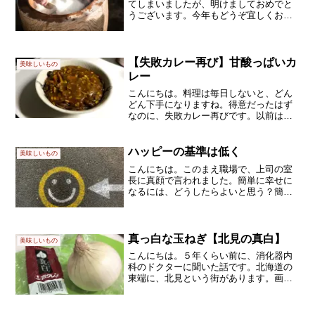
てしまいましたが、明けましておめでと
うございます。今年もどうぞ宜しくお願
いします(#^^#)お雑煮あれこれさて、私の
職場は、今日から仕事始めでした。私が
一番若い職員で、年齢層が高めな部署だ
からなのか、お雑...
【失敗カレー再び】甘酸っぱいカ
美味しいもの
レー
こんにちは。料理は毎日しないと、どん
どん下手になりますね。得意だったはず
なのに、失敗カレー再びです。以前はし
ょっぱいカレーを作りましたが、今回は
甘酸っぱすぎるカレーでした。旭川にマ
ジックスパイスという人気カレー店があ
ハッピーの基準は低く
美味しいもの
りますが、そこのカレーも...
こんにちは。このまえ職場で、上司の室
長に真顔で言われました。簡単に幸せに
なるには、どうしたらよいと思う？簡単
な方法がありますよそれはですね、美味
しいものを食べる、です(*’▽’)たとえば、
こういうの↓札幌の欧州菓子のお店で買っ
てきました(#...
真っ白な玉ねぎ【北見の真白】
美味しいもの
こんにちは。５年くらい前に、消化器内
科のドクターに聞いた話です。北海道の
東端に、北見という街があります。画像
はお借りしました人口あたりの焼肉店
が、日本でトップレベルに多くて、焼き
肉が大好きだから、夏も冬も、何かとい