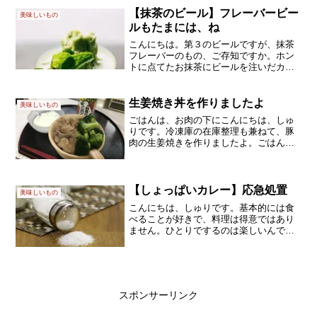
少し前には、江別のスイスに行きました
【抹茶のビール】フレーバービー
美味しいもの
が、５月の連休中...
ルもたまには、ね
こんにちは。第３のビールですが、抹茶
フレーバーのもの、ご存知ですか。ホン
トに点てたお抹茶にビールを注いだカク
テル、それは経験ありました。なかなか
美味しかったけど、今回のはもっと気軽
です。これ、この前もらって飲んだので
生姜焼き丼を作りましたよ
美味しいもの
す。ほんのり抹茶の香りが...
ごはんは、お肉の下にこんにちは、しゅ
りです。冷凍庫の在庫整理も兼ねて、豚
肉の生姜焼きを作りましたよ。ごはんの
上に乗せて、生姜焼き丼ですね。冷凍し
ていた生姜も見つけたので、1個を丸々お
ろして投入しました。生姜好きにはたま
りませんね、唇がぴりぴ...
【しょっぱいカレー】応急処置
美味しいもの
こんにちは、しゅりです。基本的には食
べることが好きで、料理は得意ではあり
ません。ひとりでするのは楽しいんです
けどね。そんな私の数少ないレパートリ
ーで、カレーは珍しく得意料理なので
す。それがですね、久しぶりに大失敗で
した(+o+)カレーがしょ...
スポンサーリンク