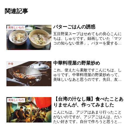
関連記事
バターごはんの誘惑
美味しいもの
五目野菜スープはせめてもの良心こんに
ちは、しゅりです。録画していた「マツ
コの知らない世界」。バターを愛するゲ
ストさんでした。ところで、バターごは
んはお好きですか？私は大好きです.｡ﾟ+.
(･∀･)ﾟ+.ﾟ月並みですが、バターのこって
りした塩...
中華料理屋の野菜炒め
外食
これ、使えたら素敵ですこんにちは、し
ゅりです。中華料理屋の野菜炒めって、
美味しいなあと思うのです。先日、友人
と訪れた中華料理屋さん。まあ、ラーメ
ン屋ではないものの、定食屋に近いです
ね。気軽に立ち寄れそうな、庶民的なお
店です。そこのおすすめメ...
【台湾の汁なし麺】食べたことあ
美味しいもの
りませんが、作ってみました
こんにちは。アジアはあまり行ったこと
がないのですが、アジアごはんは、だい
たい好きです。自分で作ろうと思うと、
全然違うものになるので、普段はプロの
料理を食べに行きます。いつもなら(#^^#)