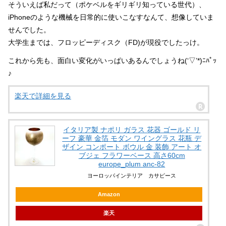
そういえば私だって（ポケベルをギリギリ知っている世代）、
iPhoneのような機械を日常的に使いこなすなんて、想像していま
せんでした。
大学生までは、フロッピーディスク（FD)が現役でしたっけ。
これから先も、面白い変化がいっぱいあるんでしょうね(‘▽’*)ﾆﾊﾟｯ
♪
楽天で詳細を見る
イタリア製 ナポリ ガラス 花器 ゴールド リ
ーフ 豪華 金箔 モダン ワイングラス 花瓶 デ
ザイン コンポート ボウル 金 装飾 アート オ
ブジェ フラワーベース 高さ60cm
europe_plum anc-82
ヨーロッパインテリア カサピース
Amazon
楽天