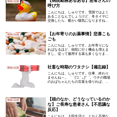
【病院勤務あるある】患者さんの
職場の話題
からね～.｡ﾟ+.(...
呼び方
こんにちは、しゅりです。雪国ではよく
あることなんでしょうけど、冬タイヤに
交換したら、暖かい陽気になりますね
（涙今日も、雪は降らずに雨でした。と
いうか今週は、ずっと暖かい予報なんで
す。冬タイヤが本領発揮できるのは、も
【お年寄りのお薬事情】悲喜こも
職場の話題
う少し先になりそうです(#...
ごも
こんにちは、しゅりです。お年寄りにな
ればなるほど、病院に行く機会も増えま
すし、従って服用する薬も多くなりま
す。ネットで効能を調べて、必要性も理
解する―なんて、まだまだ一般的ではあ
りません。しかも認知症も併発されてい
社畜な時期のワタクシ【備忘録】
職場の話題
る方も珍しくないので、処方...
こんにちは、しゅりです。仕事、終わり
ませんね～。゜゜(´□｀｡)°゜。ウチの職場
のおばちゃんたちの言葉を借りれば、ま
さに「へろへろ」の「バタンキュー」で
す。詳細は省きますが、同じ仕事量をこ
なしていた同僚が3月末で辞めてしまい、
4月からは後輩...
【頭のなか、どうなっているのか
職場の話題
な】ご長寿な患者さん【不思議な
反応】
こんにちは。入院生活は、とかく不便な