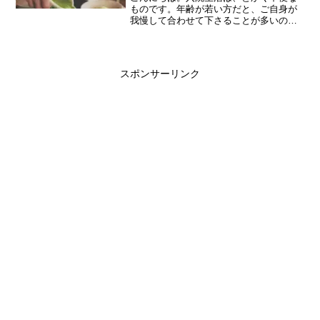
ものです。年齢が若い方だと、ご自身が
我慢して合わせて下さることが多いので
すが、ご長寿さんだとそれが逆転するこ
ともあるのです。たとえば、こんな感
じ。１階の玄関から、新聞を取ってきて
くれ(*'▽')毎朝、必ず...
スポンサーリンク