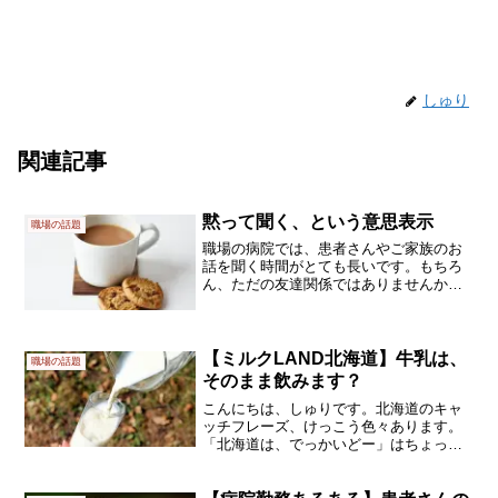
しゅり
関連記事
黙って聞く、という意思表示
職場の話題
職場の病院では、患者さんやご家族のお
話を聞く時間がとても長いです。もちろ
ん、ただの友達関係ではありませんか
ら、状況を聞き出したり、こちらからお
伝えすることがあって、患者さんと会い
ます。あいさつ程度から、一気に要件を
説明して、それでおしまい一...
【ミルクLAND北海道】牛乳は、
職場の話題
そのまま飲みます？
こんにちは、しゅりです。北海道のキャ
ッチフレーズ、けっこう色々あります。
「北海道は、でっかいどー」はちょっと
古いでしょうか。「ミルクLAND北海道」
なんていうのも、あります。北海道と言
えば、酪農。酪農と言えば、ミルクです