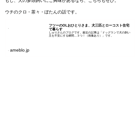
もし、犬の多頭飼いにご興味があるなら、こちらもぜひ。
ウチのクロ・茶々・ぼたんの話です。
フツーのOLおひとりさま、犬三匹とローコスト住宅
で暮らす
しゅりさんのブログです。最近の記事は「ドッグランで犬の飼い
主を不安にする瞬間…３つ！（画像あり）」です。
ameblo.jp