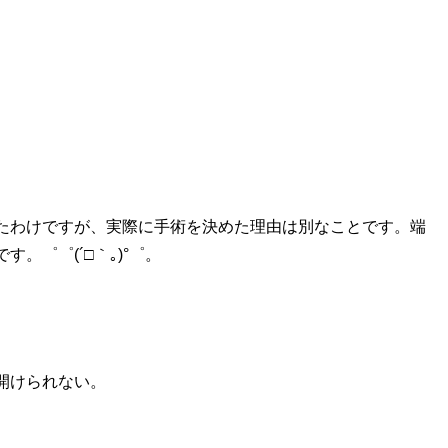
たわけですが、実際に手術を決めた理由は別なことです。端
。゜゜(´□｀｡)°゜。
開けられない。