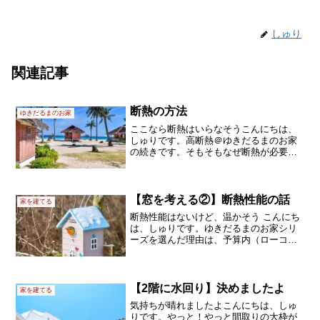
しゅり
関連記事
断熱の方法
ゆきだるまのお家
ここなら断熱はいらなそうこんにちは、
しゅりです。高断熱＠ゆきだるまのお家
の続きです。そもそもなぜ断熱が必要な
んでしょう。答えは簡単です。夏は暑く
て、冬は寒いから。明確なデータの持ち
合わせはありませんが、日本で最も寒暖
差の大きい地域のひとつは...
【窓を考える②】断熱性能の話
家を建てる
断熱性能はないけど、温かそう こんにち
は、しゅりです。ゆきだるまのお家シリ
ーズを選んだ理由は、予算内（ローコス
ト）で高断熱の燃費の良い家を建てられ
るから、でした。高断熱と言えば、断熱
材をしっかり入れて、外壁を良いものに
して、屋根も頑丈なもの...
【2階に水回り】決めましたよ
家を建てる
気持ちが晴れましたよこんにちは、しゅ
りです。やっと！やっと間取りの大枠が