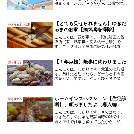
決まりましたよ.｡ﾟ+.(･∀･)ﾟ+.ﾟ出張で忙し
そうだった担当さんには申し訳なかった
のですが、やっぱり何度も間取りを作っ
て頂いてよかったです。★★★★★【1
階】・玄...
【とても見せられません】ゆきだ
ゆきだるまのお家
るまのお家【換気扇を掃除】
こんにちは。我が家は、２階に浴室と脱
衣所（兼、洗濯機・洗濯物干し場）で
す。で、２４時間換気の吸気孔が脱衣所
にあります。脱衣所に続く浴室の換気扇
を合わせて、水回りの湿気対策の要にな
っています（たぶん）。でも、実は全然
【１年点検】無事に終わりました
家を建てる
お掃除をしてなかったのです...
こんにちは、しゅりです。最近の北海道
は、溶けたと思ったら、どーんとドカ雪
の繰り返しですね。やはりひと冬の降雪
量は決まっていて、前半に少なくても、
後半にはたくさん降って帳尻を合わせて
いるんでしょうか。そんな不安定な天候
でしたが、藤城建設の１年...
ホームインスペクション【住宅診
家を建てる
断】、頼みましたよ（導入編）
こんにちは、しゅりです。今ではなく、
ゆきだるまのお家を建設当時の話です。
遠方在住で仕事も多忙でしたから、私自
身は一回しか現場を見に行けませんでし
た。本当は、少しずつ出来上がっていく