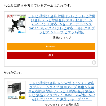
ちなみに購入を考えているアームはこれです。
テレビ 壁掛け 金具 壁掛けテレビ テレビ壁掛
け金具 テレビ壁掛金具 スリム軽量アーム
26-46インチ対応 TVセッターアドバンス
SA114 Sサイズ 4Kテレビ対応 一部レグザ ブ
ラビア シャープ ビエラ lg対応
壁掛けショップ
Amazon
楽天
それかこれ↓
テレビ壁掛け金具 32〜52型（インチ）対応
ダブルアームタイプ 汎用タイプ 角度＆前後
＆左右調節 壁掛けテレビ TV壁掛金具 液晶テ
レビ 液晶ディスプレイ DMM.make対応 かべ
かけ パナソニック 東芝 シャープ ソニー
サンワダイレクト楽天市場店