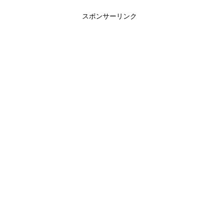
過程にわくわくしたり、工事の不備がな
いか確認したかったのです...
スポンサーリンク