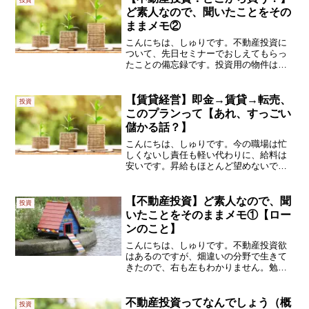
ど素人なので、聞いたことをその
ままメモ②
こんにちは、しゅりです。不動産投資に
ついて、先日セミナーでおしえてもらっ
たことの備忘録です。投資用の物件は、
どこから買うのか不動産屋で買うんだろ
うな～くらいに、ぼんやり考えていまし
た。でもセミナーに参加して教えてもら
【賃貸経営】即金→賃貸→転売、
投資
った選択肢は、こんな感じ...
このプランって【あれ、すっごい
儲かる話？】
こんにちは、しゅりです。今の職場は忙
しくないし責任も軽い代わりに、給料は
安いです。昇給もほとんど望めないでし
ょう。そんなこともあり、もうひとつ収
入源を確保したいなと考えています。
あ、もちろん、早期リタイアの布石でも
【不動産投資】ど素人なので、聞
投資
ありますけど(*^▽^*)...
いたことをそのままメモ①【ロー
ンのこと】
こんにちは、しゅりです。不動産投資欲
はあるのですが、畑違いの分野で生きて
きたので、右も左もわかりません。勉強
する気はあるのですが、何から手を付け
たら良いのやら～です。学生の頃のよう
に、自分で管理できる時間も多くはなく
不動産投資ってなんでしょう（概
投資