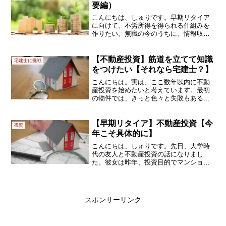
（なにせ、働いてお給料を...
要編）
こんにちは、しゅりです。早期リタイア
に向けて、不労所得を得られる仕組みを
作りたい。無職の今のうちに、情報収集
とお勉強をしようと思います。なので、
自分のためにも備忘録。★★★★★私の
イメージでは、不労所得といえば、「ア
【不動産投資】筋道を立てて知識
宅建士に挑戦
パートの大家さん」です。...
をつけたい【それなら宅建士？】
こんにちは。実は、ここ数年以内に不動
産投資を始めたいと考えています。最初
の物件では、きっと色々と失敗もあるで
しょうから、早めにチャレンジしたいの
です。損しちゃっても、挽回するための
時間を長く取れますもんね。というわけ
【早期リタイア】不動産投資【今
投資
で、インターネットで情報...
年こそ具体的に】
こんにちは、しゅりです。先日、大学時
代の友人と不動産投資の話になりまし
た。彼女は昨年、投資目的でマンション
を購入しています。早期リタイアを実現
する方法として、やっぱり不動産投資は
魅力を感じます。本州の話ですし、北海
道とは事情が同じとは限りま...
スポンサーリンク