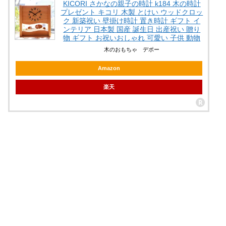
KICORI さかなの親子の時計 k184 木の時計
プレゼント キコリ 木製 とけい ウッドクロッ
ク 新築祝い 壁掛け時計 置き時計 ギフト イ
ンテリア 日本製 国産 誕生日 出産祝い 贈り
物 ギフト お祝いおしゃれ 可愛い 子供 動物
木のおもちゃ デポー
Amazon
楽天