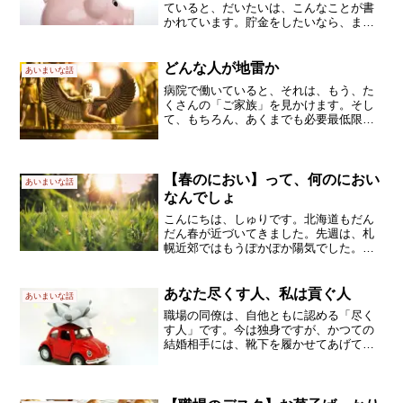
ていると、だいたいは、こんなことが書
かれています。貯金をしたいなら、まず
は家計を把握しましょう。お金の流れを
知ることから始めましょう。その通り、
なんです。そうなんですが、怖くて、家
どんな人が地雷か
あいまいな話
計の中身を直視できません...
病院で働いていると、それは、もう、た
くさんの「ご家族」を見かけます。そし
て、もちろん、あくまでも必要最低限で
すけど、ご家族の事情をお伺いすること
も仕事のうちです。穏やかそうなお父さ
んが、実は家庭内では暴君だったり、い
かつい風体でも、子どもさ...
【春のにおい】って、何のにおい
あいまいな話
なんでしょ
こんにちは、しゅりです。北海道もだん
だん春が近づいてきました。先週は、札
幌近郊ではもうぽかぽか陽気でした。そ
んな折です。ふと春のにおいを感じまし
た(*^▽^*)春のにおいって何のにおい？春
先に感じるあのにおい、あれは何でしょ
あなた尽くす人、私は貢ぐ人
あいまいな話
う。胸がすっとす...
職場の同僚は、自他ともに認める「尽く
す人」です。今は独身ですが、かつての
結婚相手には、靴下を履かせてあげてい
たそうで。夫さんの洋服は、パンツの1枚
に至るまで、彼女が選択し、補充し、管
理していました。だから離婚するとき、
夫さんは、自分の洋服の...