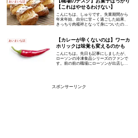
【職場のデスク】お菓子ばっかり
あいまいな話
【これはやせるわけない】
こんにちは、しゅりです。失業期間から
年末年始、自分に甘～く過ごした結果、
きっちり肉襦袢となって身についたのは
以前の記事の通りです。あ、肉襦袢って
言いませんか？以前担当した患者さんが
よく使っていた言い回しなんです。贅肉
【カレーが辛くないのは】ワーカ
あいまいな話
のことなんでしょうけど、...
ホリックは味覚も変えるのかも
こんにちは。先日も記事にしましたが、
ローソンの冷凍食品シリーズのファンで
す。前の前の職場にローソンが出店して
いまして、その頃はよくお世話になった
のです。残業しない日がない、という毎
日でしたから、ローソンのごはんで栄養
補給していました。からあ...
スポンサーリンク