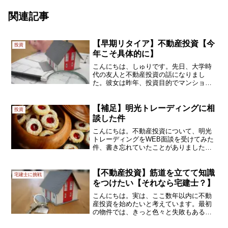
関連記事
【早期リタイア】不動産投資【今
投資
年こそ具体的に】
こんにちは、しゅりです。先日、大学時
代の友人と不動産投資の話になりまし
た。彼女は昨年、投資目的でマンション
を購入しています。早期リタイアを実現
する方法として、やっぱり不動産投資は
魅力を感じます。本州の話ですし、北海
【補足】明光トレーディングに相
投資
道とは事情が同じとは限りま...
談した件
こんにちは。不動産投資について、明光
トレーディングをWEB面談を受けてみた
件、書き忘れていたことがありました。
初期投資ができれば、ね私の場合は、年
収と勤続年数の要件が不適格で、通常の
長～いローンは組めないのです。年収400
【不動産投資】筋道を立てて知識
宅建士に挑戦
万円台と、転職後1...
をつけたい【それなら宅建士？】
こんにちは。実は、ここ数年以内に不動
産投資を始めたいと考えています。最初
の物件では、きっと色々と失敗もあるで
しょうから、早めにチャレンジしたいの