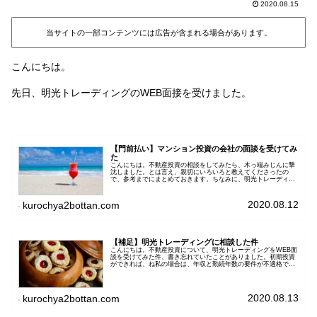
2020.08.15
当サイトの一部コンテンツには広告が含まれる場合があります。
こんにちは。
先日、明光トレーディングのWEB面接を受けました。
【門前払い】マンション投資の会社の面談を受けてみ
た
こんにちは。不動産投資の相談をしてみたら、木っ端みじんに撃
沈しました。とは言え、親切にいろいろと教えてくださったの
で、参考までにまとめておきます。ちなみに、明光トレーディン
グという会社です。東京23区内と神奈川の一部地域で、投資マン
ションを...
2020.08.12
kurochya2bottan.com
【補足】明光トレーディングに相談した件
こんにちは。不動産投資について、明光トレーディングをWEB面
談を受けてみた件、書き忘れていたことがありました。初期投資
ができれば、ね私の場合は、年収と勤続年数の要件が不適格で、
通常の長～いローンは組めないのです。年収400万円台と、転職
後1...
2020.08.13
kurochya2bottan.com