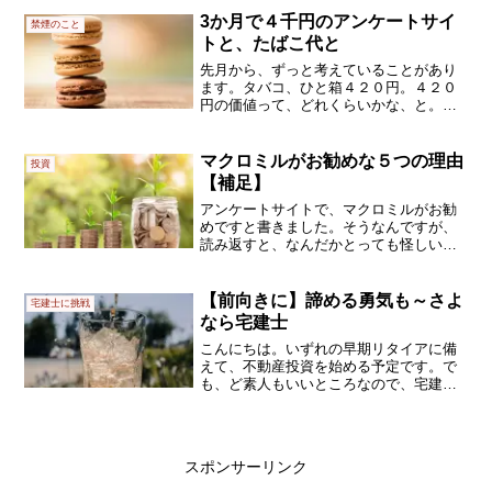
です。損しちゃっても、挽回するための
時間を長く取れますもんね。というわけ
3か月で４千円のアンケートサイ
禁煙のこと
で、インターネットで情報...
トと、たばこ代と
先月から、ずっと考えていることがあり
ます。タバコ、ひと箱４２０円。４２０
円の価値って、どれくらいかな、と。と
言うのも、６月から登録したアンケート
サイトにて、８月末には４千円以上の報
酬になりそうなのです。クレジットカー
マクロミルがお勧めな５つの理由
投資
ドやFXの案件なし。純粋...
【補足】
アンケートサイトで、マクロミルがお勧
めですと書きました。そうなんですが、
読み返すと、なんだかとっても怪しい文
章で、というか、要点がまとまっておら
ず、補足しようと思います。ポイント
は、５つお勧めな理由は、シンプルで
【前向きに】諦める勇気も～さよ
宅建士に挑戦
す。・1ポイント＝１円でわか...
なら宅建士
こんにちは。いずれの早期リタイアに備
えて、不動産投資を始める予定です。で
も、ど素人もいいところなので、宅建士
の資格を取ろうかなと考えていました。
そうなんですけどいさぎよく今年は受験
を諦めました(+o+)優先順位は何から？５
月末にテキストが届...
スポンサーリンク